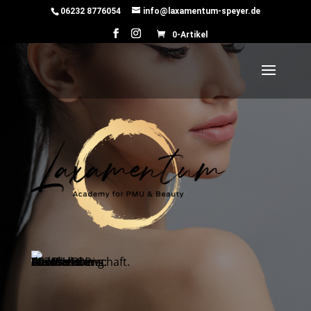
06232 8776054
info@laxamentum-speyer.de
0-Artikel